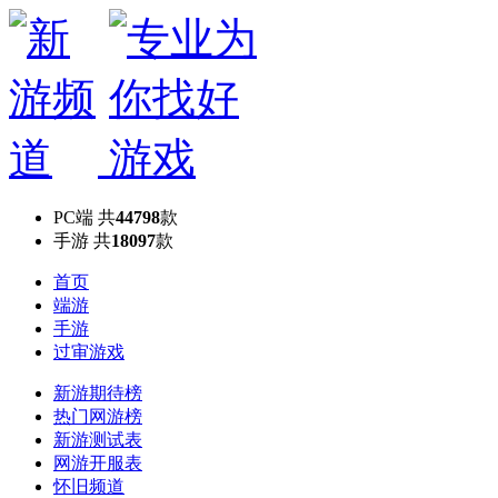
PC端
共
44798
款
手游
共
18097
款
首页
端游
手游
过审游戏
新游期待榜
热门网游榜
新游测试表
网游开服表
怀旧频道