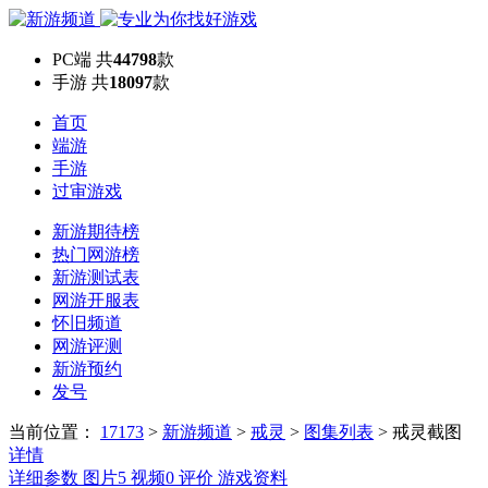
PC端
共
44798
款
手游
共
18097
款
首页
端游
手游
过审游戏
新游期待榜
热门网游榜
新游测试表
网游开服表
怀旧频道
网游评测
新游预约
发号
当前位置：
17173
>
新游频道
>
戒灵
>
图集列表
>
戒灵截图
详情
详细参数
图片
5
视频
0
评价
游戏资料