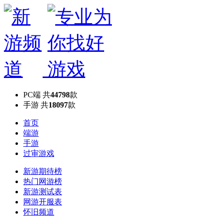
PC端
共
44798
款
手游
共
18097
款
首页
端游
手游
过审游戏
新游期待榜
热门网游榜
新游测试表
网游开服表
怀旧频道