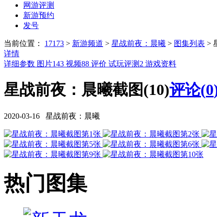
网游评测
新游预约
发号
当前位置：
17173
>
新游频道
>
星战前夜：晨曦
>
图集列表
>
详情
详细参数
图片
143
视频
88
评价
试玩评测
2
游戏资料
星战前夜：晨曦截图(10)
评论(
0
2020-03-16 星战前夜：晨曦
热门图集