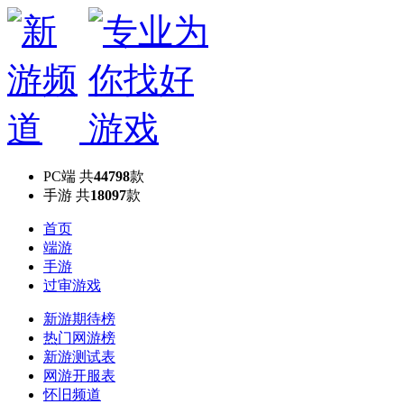
PC端
共
44798
款
手游
共
18097
款
首页
端游
手游
过审游戏
新游期待榜
热门网游榜
新游测试表
网游开服表
怀旧频道