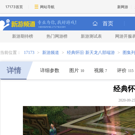
17173首页
网站导航
新网游
首页
新游期待榜
热门网游榜
新游测试表
网游开服
当前位置：
17173
>
新游频道
>
经典怀旧·新天龙八部端游
>
图集
详情
详细参数
图片
视频
评价
10
7
115
经典怀
2020-0