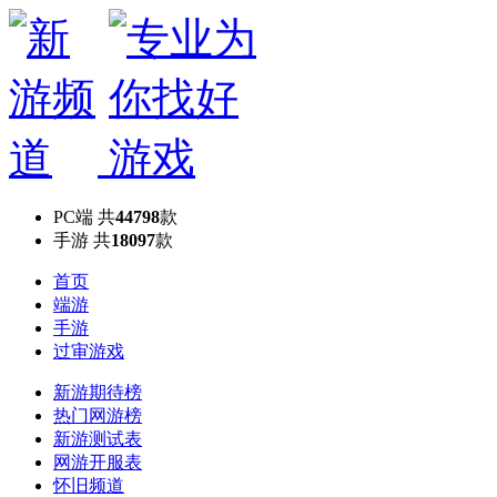
PC端
共
44798
款
手游
共
18097
款
首页
端游
手游
过审游戏
新游期待榜
热门网游榜
新游测试表
网游开服表
怀旧频道