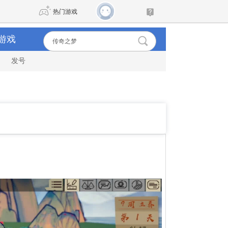
热门游戏
游戏
发号
DNF
传奇4
剑网3旗舰版
新天龙八部
自由
诛仙世界
新仙侠5