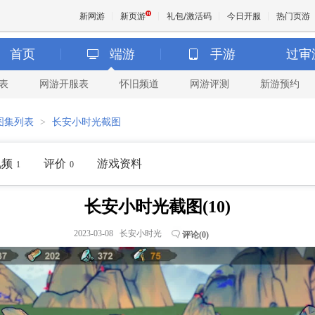
新网游
新页游
礼包/激活码
今日开服
热门页游
首页
端游
手游
过审
表
网游开服表
怀旧频道
网游评测
新游预约
魔兽
图集列表
>
长安小时光截图
天堂
视频
评价
游戏资料
1
0
王权与
长安小时光截图(10)
2023-03-08 长安小时光
评论(
0
)