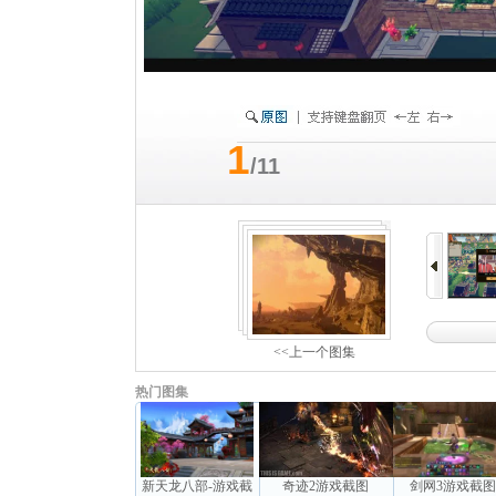
1
/11
<<上一个图集
热门图集
新天龙八部-游戏截
奇迹2游戏截图
剑网3游戏截