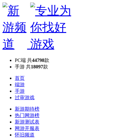
PC端
共
44798
款
手游
共
18097
款
首页
端游
手游
过审游戏
新游期待榜
热门网游榜
新游测试表
网游开服表
怀旧频道