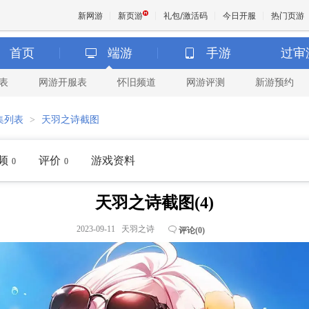
新网游
新页游
礼包/激活码
今日开服
热门页游
首页
端游
手游
过审
表
网游开服表
怀旧频道
网游评测
新游预约
魔兽
集列表
>
天羽之诗截图
天堂
频
评价
游戏资料
0
0
王权与
天羽之诗截图(4)
2023-09-11 天羽之诗
评论(
0
)