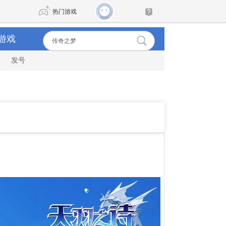
热门游戏
游戏
发号
DNF
传奇4
剑网3旗舰版
新天龙八部
自由
诛仙世界
仙剑世界