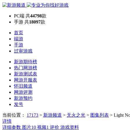
PC端
共
44798
款
手游
共
18097
款
首页
端游
手游
过审游戏
新游期待榜
热门网游榜
新游测试表
网游开服表
怀旧频道
网游评测
新游预约
发号
当前位置：
17173
>
新游频道
>
无火之光
>
图集列表
>
Light N
详情
详细参数
图片
10
视频
1
评价
游戏资料