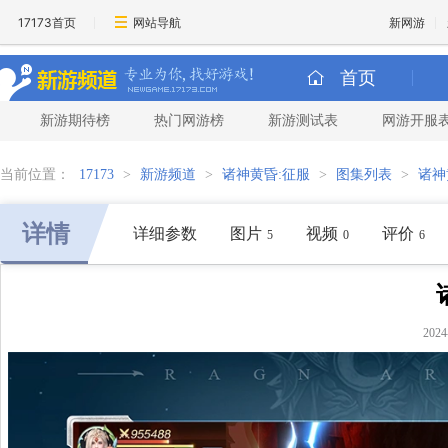
17173首页
网站导航
新网游
首页
新游期待榜
热门网游榜
新游测试表
网游开服
当前位置：
17173
>
新游频道
>
诸神黄昏:征服
>
图集列表
>
诸神
详情
详细参数
图片
视频
评价
5
0
6
202