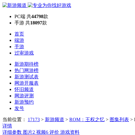
PC端
共
44798
款
手游
共
18097
款
首页
端游
手游
过审游戏
新游期待榜
热门网游榜
新游测试表
网游开服表
怀旧频道
网游评测
新游预约
发号
当前位置：
17173
>
新游频道
>
ROM：王权之忆
>
图集列表
>
详情
详细参数
图片
2
视频
6
评价
游戏资料