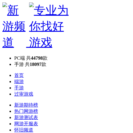
PC端
共
44798
款
手游
共
18097
款
首页
端游
手游
过审游戏
新游期待榜
热门网游榜
新游测试表
网游开服表
怀旧频道