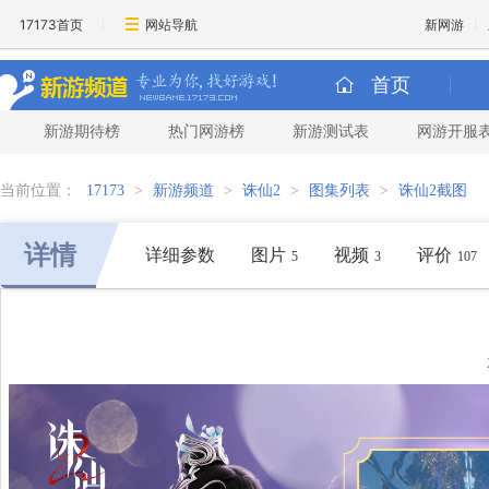
17173首页
网站导航
新网游
首页
新游期待榜
热门网游榜
新游测试表
网游开服
当前位置：
17173
>
新游频道
>
诛仙2
>
图集列表
>
诛仙2截图
详情
详细参数
图片
视频
评价
5
3
107