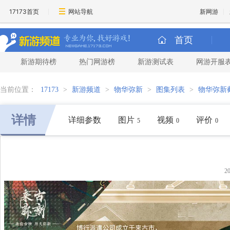
17173首页
网站导航
新网游
首页
新游期待榜
热门网游榜
新游测试表
网游开服
当前位置：
17173
>
新游频道
>
物华弥新
>
图集列表
>
物华弥新
详情
详细参数
图片
视频
评价
5
0
0
2