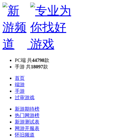
PC端
共
44798
款
手游
共
18097
款
首页
端游
手游
过审游戏
新游期待榜
热门网游榜
新游测试表
网游开服表
怀旧频道