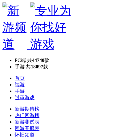
PC端
共
44740
款
手游
共
18097
款
首页
端游
手游
过审游戏
新游期待榜
热门网游榜
新游测试表
网游开服表
怀旧频道