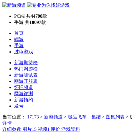
PC端
共
44798
款
手游
共
18097
款
首页
端游
手游
过审游戏
新游期待榜
热门网游榜
新游测试表
网游开服表
怀旧频道
网游评测
新游预约
发号
当前位置：
17173
>
新游频道
>
极品飞车：集结
>
图集列表
>
详情
详细参数
图片
15
视频
1
评价
游戏资料