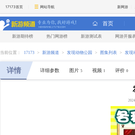
17173首页
网站导航
新网游
首页
新游期待榜
热门网游榜
新游测试表
网游开服
当前位置：
17173
>
新游频道
>
发现动物公园
>
图集列表
>
发现
详情
详细参数
图片
视频
评价
5
1
0
20