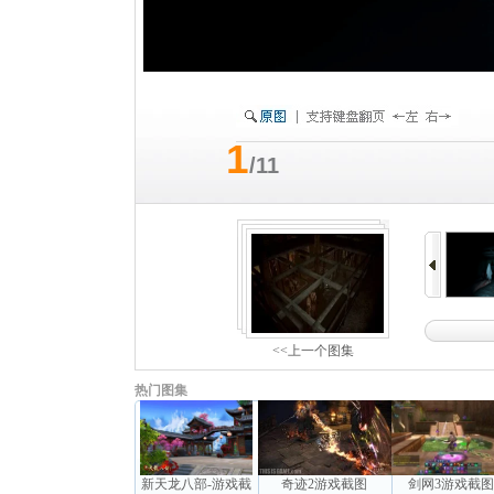
1
/11
<<上一个图集
热门图集
新天龙八部-游戏截
奇迹2游戏截图
剑网3游戏截