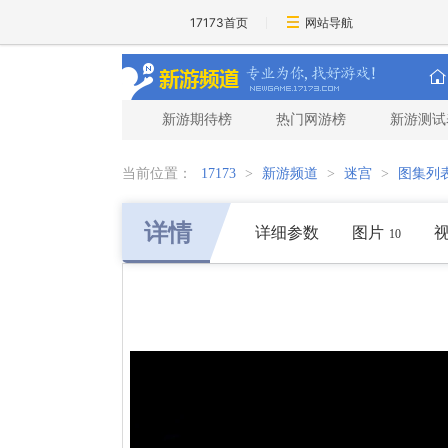
17173首页
网站导航
新游期待榜
热门网游榜
新游测试
当前位置：
17173
>
新游频道
>
迷宫
>
图集列
详情
详细参数
图片
10