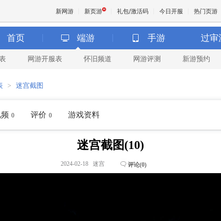
新网游
新页游
礼包/激活码
今日开服
热门页游
首页
端游
手游
过审
表
网游开服表
怀旧频道
网游评测
新游预约
魔兽
表
>
迷宫截图
天堂
视频
评价
游戏资料
0
0
王权与
迷宫截图(10)
2024-02-18 迷宫
评论(
0
)