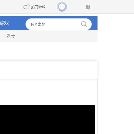
热门游戏
游戏
发号
DNF
传奇4
剑网3旗舰版
新天龙八部
自由
诛仙世界
新仙侠5