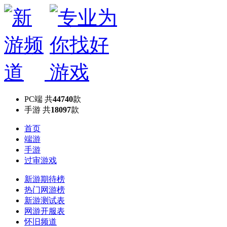
PC端
共
44740
款
手游
共
18097
款
首页
端游
手游
过审游戏
新游期待榜
热门网游榜
新游测试表
网游开服表
怀旧频道