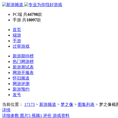
PC端
共
44798
款
手游
共
18097
款
首页
端游
手游
过审游戏
新游期待榜
热门网游榜
新游测试表
网游开服表
怀旧频道
网游评测
新游预约
发号
当前位置：
17173
>
新游频道
>
梦之像
>
图集列表
>
梦之像截
详情
详细参数
图片
5
视频
1
评价
游戏资料