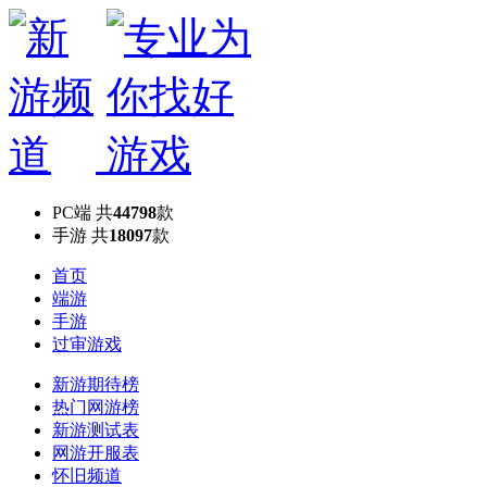
PC端
共
44798
款
手游
共
18097
款
首页
端游
手游
过审游戏
新游期待榜
热门网游榜
新游测试表
网游开服表
怀旧频道