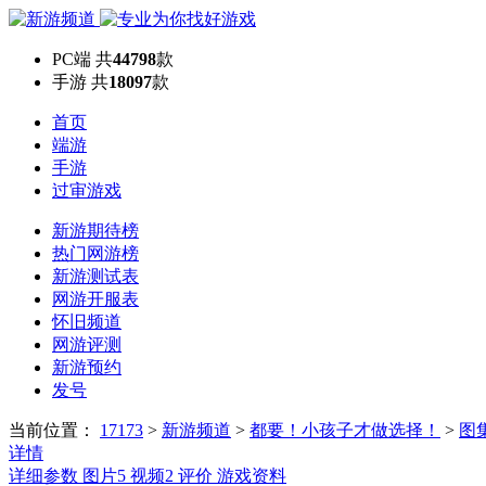
PC端
共
44798
款
手游
共
18097
款
首页
端游
手游
过审游戏
新游期待榜
热门网游榜
新游测试表
网游开服表
怀旧频道
网游评测
新游预约
发号
当前位置：
17173
>
新游频道
>
都要！小孩子才做选择！
>
图
详情
详细参数
图片
5
视频
2
评价
游戏资料