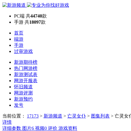
PC端
共
44740
款
手游
共
18097
款
首页
端游
手游
过审游戏
新游期待榜
热门网游榜
新游测试表
网游开服表
怀旧频道
网游评测
新游预约
发号
当前位置：
17173
>
新游频道
>
亡灵女仆
>
图集列表
>
亡灵女
详情
详细参数
图片
6
视频
0
评价
游戏资料