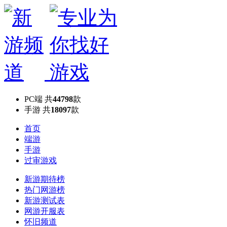
PC端
共
44798
款
手游
共
18097
款
首页
端游
手游
过审游戏
新游期待榜
热门网游榜
新游测试表
网游开服表
怀旧频道