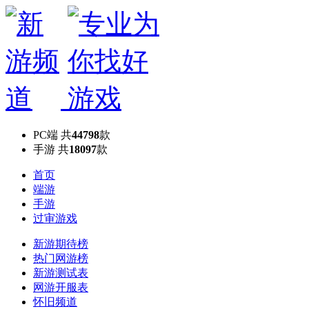
PC端
共
44798
款
手游
共
18097
款
首页
端游
手游
过审游戏
新游期待榜
热门网游榜
新游测试表
网游开服表
怀旧频道