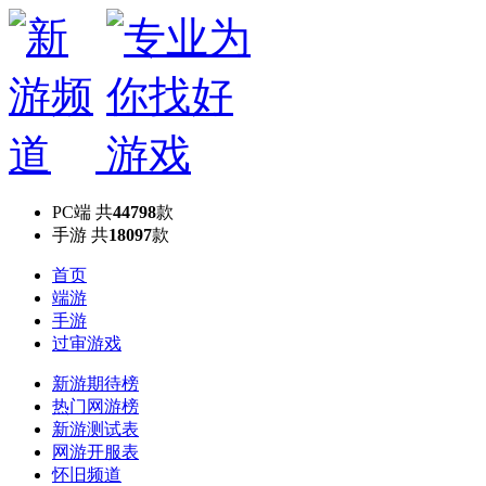
PC端
共
44798
款
手游
共
18097
款
首页
端游
手游
过审游戏
新游期待榜
热门网游榜
新游测试表
网游开服表
怀旧频道