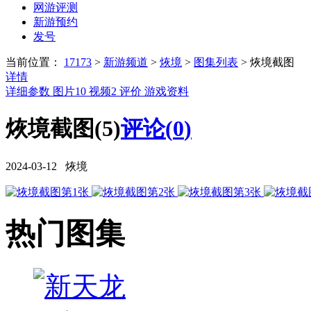
网游评测
新游预约
发号
当前位置：
17173
>
新游频道
>
烣境
>
图集列表
>
烣境截图
详情
详细参数
图片
10
视频
2
评价
游戏资料
烣境截图(5)
评论(
0
)
2024-03-12 烣境
热门图集