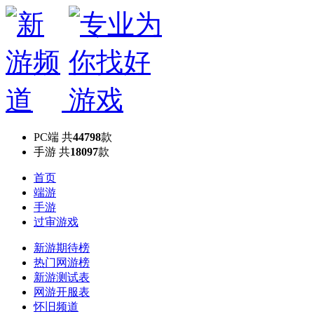
PC端
共
44798
款
手游
共
18097
款
首页
端游
手游
过审游戏
新游期待榜
热门网游榜
新游测试表
网游开服表
怀旧频道