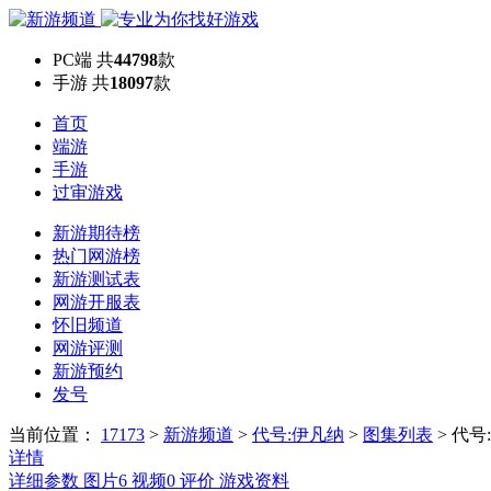
PC端
共
44798
款
手游
共
18097
款
首页
端游
手游
过审游戏
新游期待榜
热门网游榜
新游测试表
网游开服表
怀旧频道
网游评测
新游预约
发号
当前位置：
17173
>
新游频道
>
代号:伊凡纳
>
图集列表
>
代号
详情
详细参数
图片
6
视频
0
评价
游戏资料