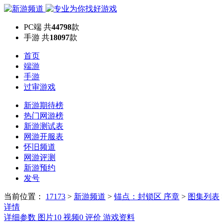
PC端
共
44798
款
手游
共
18097
款
首页
端游
手游
过审游戏
新游期待榜
热门网游榜
新游测试表
网游开服表
怀旧频道
网游评测
新游预约
发号
当前位置：
17173
>
新游频道
>
锚点：封锁区 序章
>
图集列表
详情
详细参数
图片
10
视频
0
评价
游戏资料