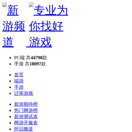
PC端
共
44798
款
手游
共
18097
款
首页
端游
手游
过审游戏
新游期待榜
热门网游榜
新游测试表
网游开服表
怀旧频道