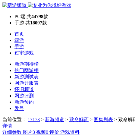
PC端
共
44798
款
手游
共
18097
款
首页
端游
手游
过审游戏
新游期待榜
热门网游榜
新游测试表
网游开服表
怀旧频道
网游评测
新游预约
发号
当前位置：
17173
>
新游频道
>
致命解药
>
图集列表
>
致命解
详情
详细参数
图片
3
视频
0
评价
游戏资料