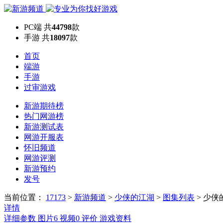
PC端
共
44798
款
手游
共
18097
款
首页
端游
手游
过审游戏
新游期待榜
热门网游榜
新游测试表
网游开服表
怀旧频道
网游评测
新游预约
发号
当前位置：
17173
>
新游频道
>
少侠的江湖
>
图集列表
>
少侠
详情
详细参数
图片
6
视频
0
评价
游戏资料