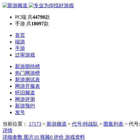
PC端
共
44798
款
手游
共
18097
款
首页
端游
手游
过审游戏
新游期待榜
热门网游榜
新游测试表
网游开服表
怀旧频道
网游评测
新游预约
发号
当前位置：
17173
>
新游频道
>
代号:特战队
>
图集列表
>
代号
详情
详细参数
图片
10
视频
0
评价
游戏资料