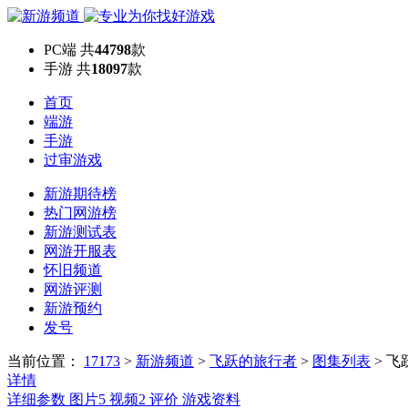
PC端
共
44798
款
手游
共
18097
款
首页
端游
手游
过审游戏
新游期待榜
热门网游榜
新游测试表
网游开服表
怀旧频道
网游评测
新游预约
发号
当前位置：
17173
>
新游频道
>
飞跃的旅行者
>
图集列表
>
飞
详情
详细参数
图片
5
视频
2
评价
游戏资料