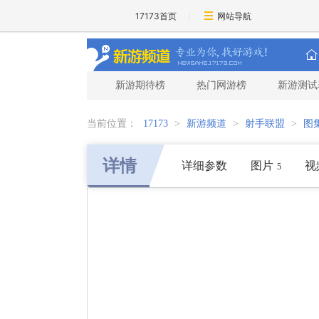
17173首页
网站导航
新游期待榜
热门网游榜
新游测试
当前位置：
17173
>
新游频道
>
射手联盟
>
图
详情
详细参数
图片
视
5