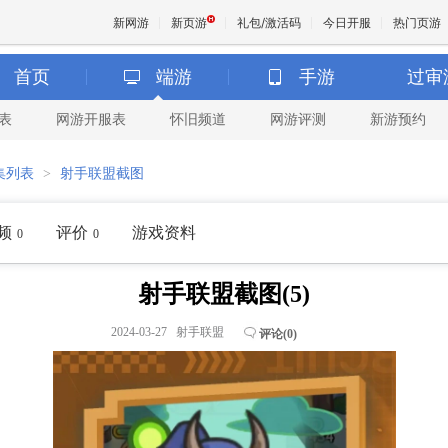
新网游
新页游
礼包/激活码
今日开服
热门页游
首页
端游
手游
过审
表
网游开服表
怀旧频道
网游评测
新游预约
魔兽
集列表
>
射手联盟截图
天堂
频
评价
游戏资料
0
0
王权与
射手联盟截图(5)
2024-03-27 射手联盟
评论(
0
)