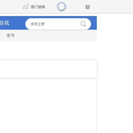
热门游戏
游戏
发号
DNF
传奇4
剑网3旗舰版
新天龙八部
自由
诛仙世界
新仙侠5