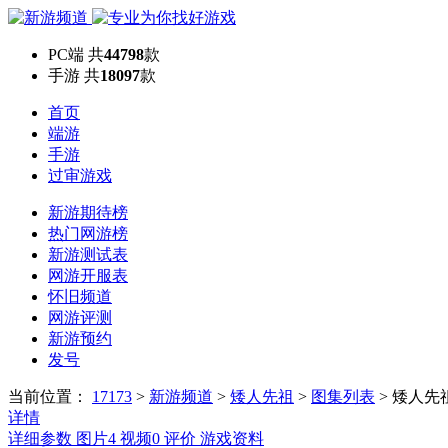
PC端
共
44798
款
手游
共
18097
款
首页
端游
手游
过审游戏
新游期待榜
热门网游榜
新游测试表
网游开服表
怀旧频道
网游评测
新游预约
发号
当前位置：
17173
>
新游频道
>
矮人先祖
>
图集列表
>
矮人先
详情
详细参数
图片
4
视频
0
评价
游戏资料