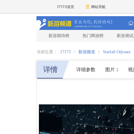
17173首页
网站导航
新游期待榜
热门网游榜
新游测试
当前位置：
17173
>
新游频道
>
Starfall Odyssey
详情
详细参数
图片
视
2