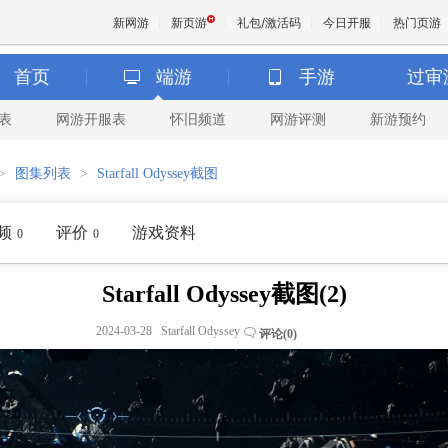
新网游
新页游
礼包/激活码
今日开服
热门页游
首页
端游
手游
过审
表
网游开服表
怀旧频道
网游评测
新游预约
魔兽
>
图集列表
>
Starfall Odyssey截图
天堂
频
评价
游戏资料
0
0
王权与
Starfall Odyssey截图(2)
2024-03-28 Starfall Odyssey
评论(
0
)