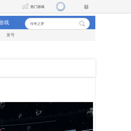
热门游戏
游戏
发号
DNF
传奇4
剑网3旗舰版
新天龙八部
自由
诛仙世界
新仙侠5