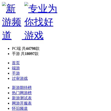
PC端
共
44798
款
手游
共
18097
款
首页
端游
手游
过审游戏
新游期待榜
热门网游榜
新游测试表
网游开服表
怀旧频道