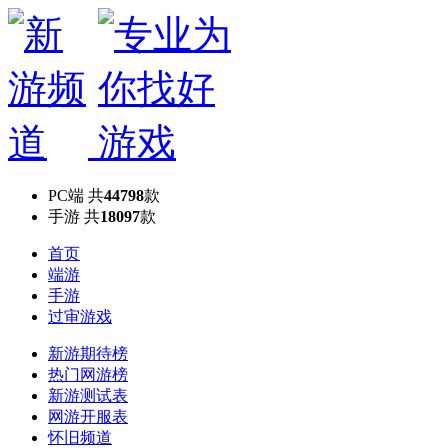
PC端
共
44798
款
手游
共
18097
款
首页
端游
手游
过审游戏
新游期待榜
热门网游榜
新游测试表
网游开服表
怀旧频道