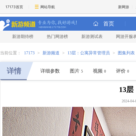
17173首页
网站导航
新网游
首页
新游期待榜
热门网游榜
新游测试表
网游开服
当前位置：
17173
>
新游频道
>
13层：公寓异常管理员
>
图集列表
详情
详细参数
图片
视频
评价
5
0
0
13
2024-