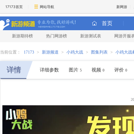
17173首页
网站导航
新网游
首页
新游期待榜
热门网游榜
新游测试表
网游开服
当前位置：
17173
>
新游频道
>
小鸡大战
>
图集列表
>
小鸡大战
详情
详细参数
图片
视频
评价
5
0
0
2