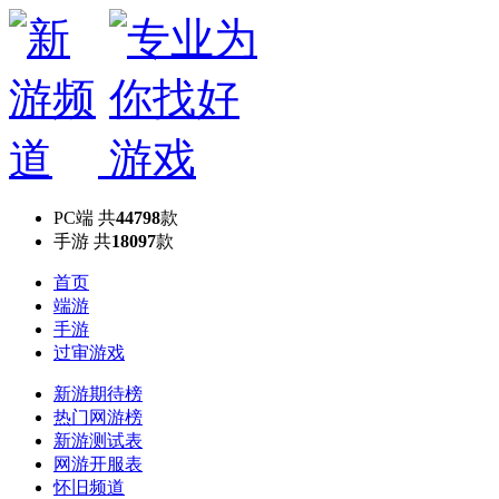
PC端
共
44798
款
手游
共
18097
款
首页
端游
手游
过审游戏
新游期待榜
热门网游榜
新游测试表
网游开服表
怀旧频道