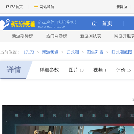
17173首页
网站导航
新网游
首页
新游期待榜
热门网游榜
新游测试表
网游开服
当前位置：
17173
>
新游频道
>
归龙潮
>
图集列表
>
归龙潮截图
详情
详细参数
图片
视频
评价
10
1
15