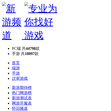
PC端
共
44798
款
手游
共
18097
款
首页
端游
手游
过审游戏
新游期待榜
热门网游榜
新游测试表
网游开服表
怀旧频道