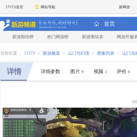
17173首页
网站导航
新网游
首页
新游期待榜
热门网游榜
新游测试表
网游开服
当前位置：
17173
>
新游频道
>
山门与幻境
>
图集列表
>
山门与
详情
详细参数
图片
视频
评价
9
1
0
20