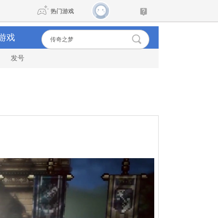
热门游戏
游戏
发号
DNF
传奇4
剑网3旗舰版
新天龙八部
自由
诛仙世界
新仙侠5