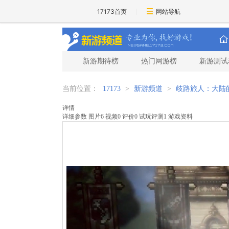
17173首页
网站导航
新游期待榜
热门网游榜
新游测试
当前位置：
17173
>
新游频道
>
歧路旅人：大陆
详情
详细参数
图片
6
视频
0
评价
0
试玩评测
1
游戏资料