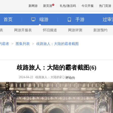
新网游
新页游
礼包/激活码
今日开服
热门页游
首页
端游
手游
过审
表
网游开服表
怀旧频道
网游评测
新游预约
魔兽
的霸者
>
图集列表
>
歧路旅人：大陆的霸者截图
天堂
王权与
歧路旅人：大陆的霸者截图(6)
2024-04-22 歧路旅人：大陆的霸者
评论(
0
)