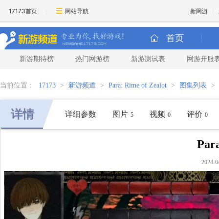
17173首页
网站导航
新网游
首页
新游期待榜
热门网游榜
新游测试表
网游开服
当前位置：
17173
>
新游频道
>
Para: Rime of Zealot
>
图集列表
>
详情
详细参数
图片
视频
评价
5
0
0
Par
2024-0