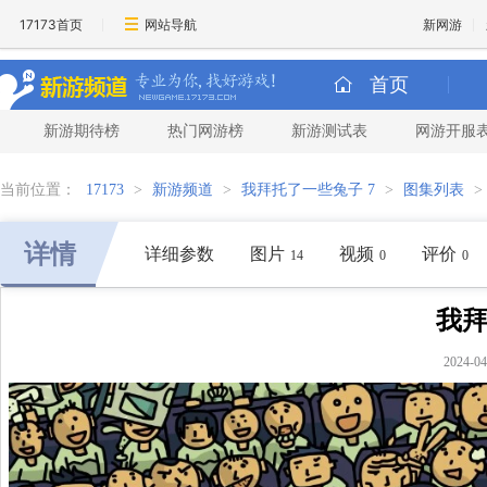
17173首页
网站导航
新网游
首页
新游期待榜
热门网游榜
新游测试表
网游开服
当前位置：
17173
>
新游频道
>
我拜托了一些兔子 7
>
图集列表
>
详情
详细参数
图片
视频
评价
14
0
0
我拜
2024